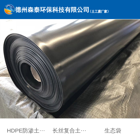
HDPE防渗土···
长丝复合土···
生态袋