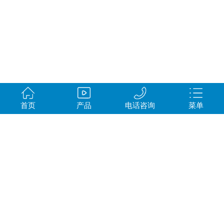
首页
产品
电话咨询
菜单
公司
丨
产品
丨
案例
丨
方案
丨
评价
丨
联系我们
CopyRight © 德州森泰环保科技有限公司
地址：德州市陵城区经济开发区迎宾街
鲁ICP备17053648号