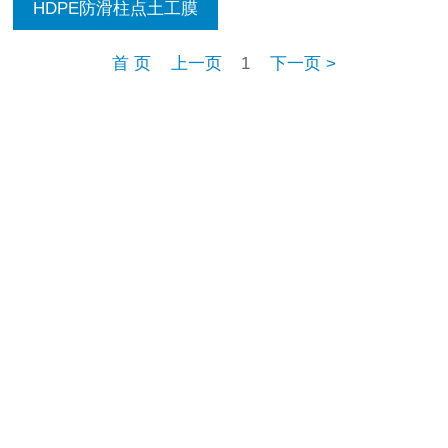
HDPE防滑柱点土工膜
首 页
上一页
1
下一页 >