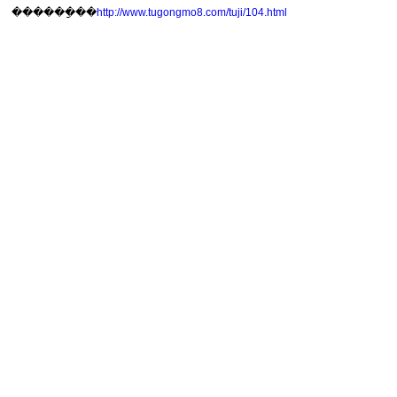
������ַ��
http://www.tugongmo8.com/tuji/104.html