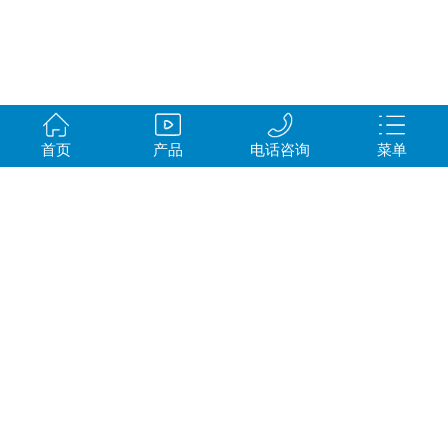
首页
产品
电话咨询
菜单
公司
丨
产品
丨
案例
丨
方案
丨
评价
丨
联系我们
CopyRight © 德州森泰环保科技有限公司
地址：德州市陵城区经济开发区迎宾街
鲁ICP备17053648号
技术支持：
森泰土工网络部
sitemap.XML
sitemap.txt