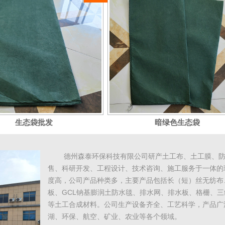
生态袋批发
暗绿色生态袋
德州森泰环保科技有限公司研产
土工布
、
土工膜
、
售、科研开发、工程设计、技术咨询、施工服务于一体的
度高，公司产品种类多，主要产品包括长（短）丝无纺布
板、
GCL钠基膨润土防水毯
、排水网、排水板、格栅、三
等土工合成材料。公司生产设备齐全、工艺科学，产品广
湖、环保、航空、矿业、农业等各个领域。