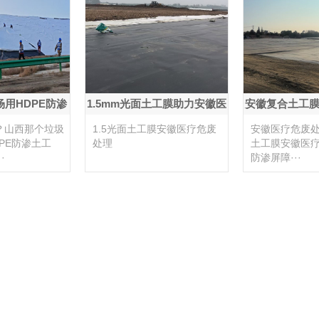
用HDPE防渗
1.5mm光面土工膜助力安徽医
安徽复合土工
···
疗危废···
废处·
？山西那个垃圾
1.5光面土工膜安徽医疗危废
安徽医疗危废
PE防渗土工
处理
土工膜安徽医
·
防渗屏障···