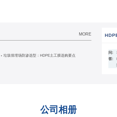
MORE
HD
问:
垃圾填埋场防渗选型：HDPE土工膜选购要点
答:
公司相册