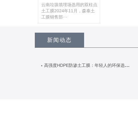
膜保···
云南垃圾填埋场选用的双柱点
土工膜2024年11月，森泰土
工膜销售部···
新闻动态
高强度HDPE防渗土工膜：年轻人的环保选择（鱼塘养殖用户实测评价）