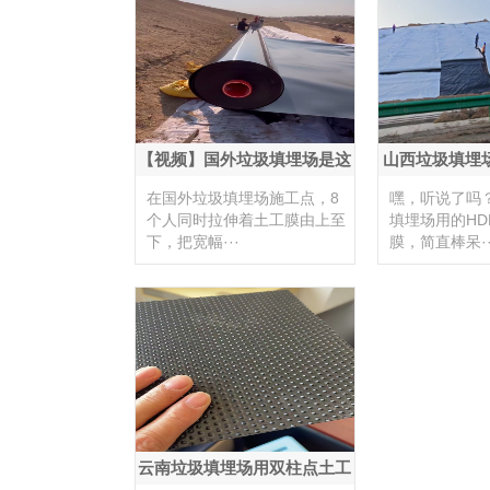
【视频】国外垃圾填埋场是这
山西垃圾填埋场
样铺···
土工膜
在国外垃圾填埋场施工点，8
嘿，听说了吗
个人同时拉伸着土工膜由上至
填埋场用的HD
下，把宽幅···
膜，简直棒呆··
云南垃圾填埋场用双柱点土工